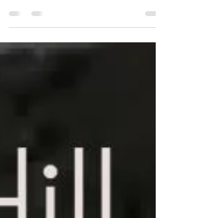
JOGI SZAKNYELVI TANULMÁNYAINAK Az
Európai Unió Fordítási Főigazgatóságának "Why is
Terminology Your ...