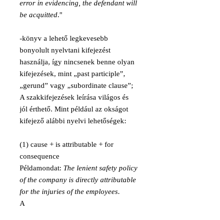
error in evidencing, the defendant will
be acquitted
."
-könyv a lehető legkevesebb
bonyolult nyelvtani kifejezést
használja, így nincsenek benne olyan
kifejezések, mint „past participle”,
„gerund” vagy „subordinate clause”;
A szakkifejezések leírása világos és
jól érthető. Mint például az okságot
kifejező alábbi nyelvi lehetőségek:
(1) cause + is attributable + for
consequence
Példamondat:
The lenient safety policy
of the company is directly attributable
for the injuries of the employees
.
A