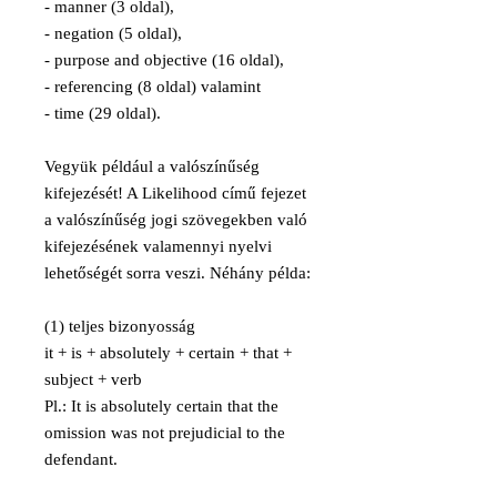
- manner (3 oldal),
- negation (5 oldal),
- purpose and objective (16 oldal),
- referencing (8 oldal) valamint
- time (29 oldal).
Vegyük például a valószínűség
kifejezését! A Likelihood című fejezet
a valószínűség jogi szövegekben való
kifejezésének valamennyi nyelvi
lehetőségét sorra veszi. Néhány példa:
(1) teljes bizonyosság
it + is + absolutely + certain + that +
subject + verb
Pl.: It is absolutely certain that the
omission was not prejudicial to the
defendant.