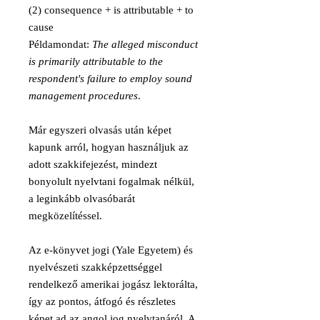
(2) consequence + is attributable + to
cause
Példamondat:
The alleged misconduct
is primarily attributable to the
respondent's failure to employ sound
management procedures
.
Már egyszeri olvasás után képet
kapunk arról, hogyan használjuk az
adott szakkifejezést, mindezt
bonyolult nyelvtani fogalmak nélkül,
a leginkább olvasóbarát
megközelítéssel.
Az e-könyvet jogi (Yale Egyetem) és
nyelvészeti szakképzettséggel
rendelkező amerikai jogász lektorálta,
így az pontos, átfogó és részletes
képet ad az angol jog nyelvtanáról. A