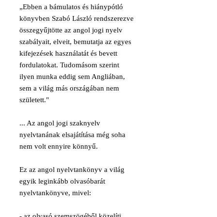
„Ebben a bámulatos és hiánypótló
könyvben Szabó László rendszerezve
összegyűjtötte az angol jogi nyelv
szabályait, elveit, bemutatja az egyes
kifejezések használatát és bevett
fordulatokat. Tudomásom szerint
ilyen munka eddig sem Angliában,
sem a világ más országában nem
született."
... Az angol jogi szaknyelv
nyelvtanának elsajátítása még soha
nem volt ennyire könnyű.
Ez az angol nyelvtankönyv a világ
egyik leginkább olvasóbarát
nyelvtankönyve, mivel:
- az olvasó szemszögéből közelíti