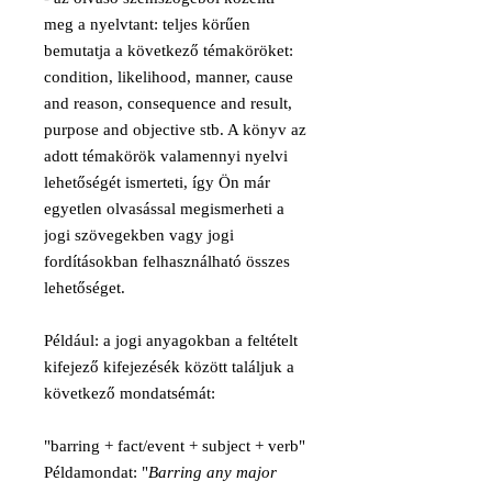
meg a nyelvtant: teljes körűen
bemutatja a következő témaköröket:
condition, likelihood, manner, cause
and reason, consequence and result,
purpose and objective stb. A könyv az
adott témakörök valamennyi nyelvi
lehetőségét ismerteti, így Ön már
egyetlen olvasással megismerheti a
jogi szövegekben vagy jogi
fordításokban felhasználható összes
lehetőséget.
Például: a jogi anyagokban a feltételt
kifejező kifejezésék között találjuk a
következő mondatsémát:
"barring + fact/event + subject + verb"
Példamondat: "
Barring any major