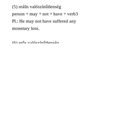
(5) reális valószínűtlenség
person + may + not + have + verb3
Pl.: He may not have suffered any
monetary loss.
(6) erős valószínűtlenség
it + is + extremely + unlikely + that +
subject + verb
Pl.: It is extremely unlikely that access
will be allowed to the property in
advance.
(7) teljes lehetetlenség
communication + can + not + be +
true
Pl. These allegations cannot be true.
A Yale Egyetem jogi képzésén végzett